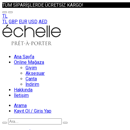
TÜM SİPARİŞLERDE ÜCRETSİZ KARGO!
TL
TL
GBP
EUR
USD
AED
Ana Sayfa
Online Mağaza
Giyim
Aksesuar
Çanta
İndirim
Hakkında
İletişim
Arama
Kayıt Ol / Giriş Yap